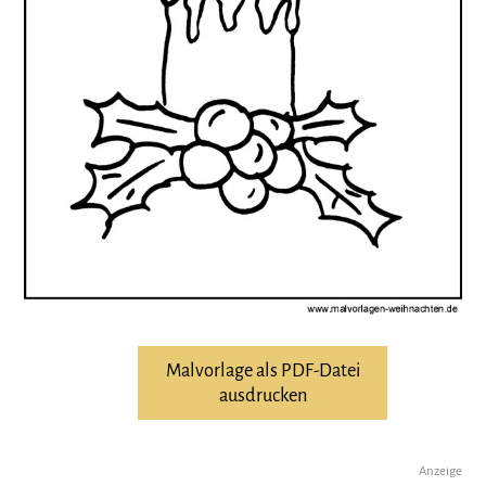
Malvorlage als PDF-Datei
ausdrucken
Anzeige