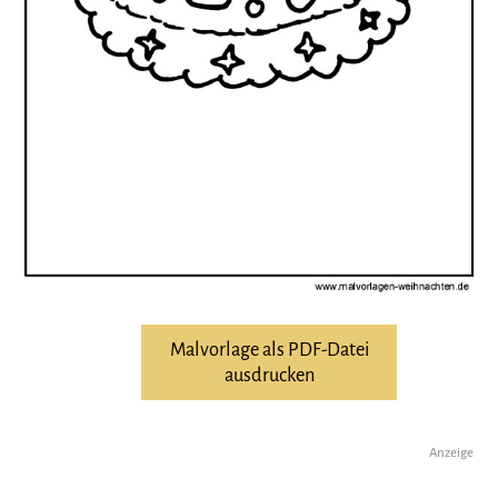
Malvorlage als PDF-Datei
ausdrucken
Anzeige