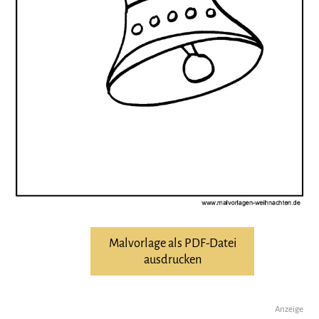
Malvorlage als PDF-Datei
ausdrucken
Anzeige