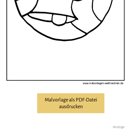
Malvorlage als PDF-Datei
ausdrucken
Anzeige